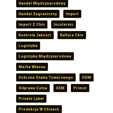
Handel Międzynarodowy
Handel Zagraniczny
Import
Import Z Chin
Incoterms
Kontrola Jakości
Kultura Chin
Logistyka
Logistyka Międzynarodowa
Marka Własna
Ochrona Znaku Towarowego
ODM
Odprawa Celna
OEM
Primot
Private Label
Produkcja W Chinach