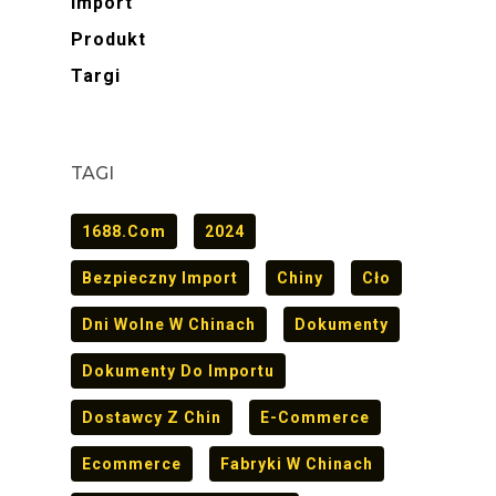
Import
Produkt
Targi
TAGI
1688.com
2024
Bezpieczny Import
Chiny
Cło
Dni Wolne W Chinach
Dokumenty
Dokumenty Do Importu
Dostawcy Z Chin
E-Commerce
Ecommerce
Fabryki W Chinach