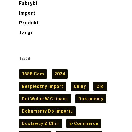
Fabryki
Import
Produkt
Targi
TAGI
1688.com
2024
Bezpieczny Import
Chiny
Cło
Dni Wolne W Chinach
Dokumenty
Dokumenty Do Importu
Dostawcy Z Chin
E-Commerce