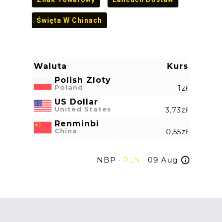
Święta W Chinach
Waluta
Kurs
Polish Zloty
Poland
1zł
US Dollar
United States
3,73zł
Renminbi
China
0,55zł
NBP ·
PLN
· 09 Aug