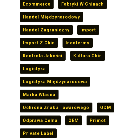
Ecommerce
Fabryki W Chinach
Handel Międzynarodowy
Handel Zagraniczny
Import
Import Z Chin
Incoterms
Kontrola Jakości
Kultura Chin
Logistyka
Logistyka Międzynarodowa
Marka Własna
Ochrona Znaku Towarowego
ODM
Odprawa Celna
OEM
Primot
Private Label