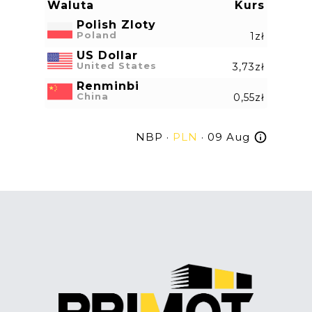
Waluta
Kurs
Polish Zloty
Poland
1zł
US Dollar
United States
3,73zł
Renminbi
China
0,55zł
NBP ·
PLN
· 09 Aug