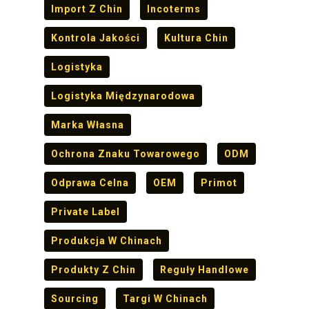
Import Z Chin
Incoterms
Kontrola Jakości
Kultura Chin
Logistyka
Logistyka Międzynarodowa
Marka Własna
Ochrona Znaku Towarowego
ODM
Odprawa Celna
OEM
Primot
Private Label
Produkcja W Chinach
Produkty Z Chin
Reguły Handlowe
Sourcing
Targi W Chinach