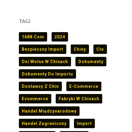
TAGI
1688.com
2024
Bezpieczny Import
Chiny
Cło
Dni Wolne W Chinach
Dokumenty
Dokumenty Do Importu
Dostawcy Z Chin
E-Commerce
Ecommerce
Fabryki W Chinach
Handel Międzynarodowy
Handel Zagraniczny
Import