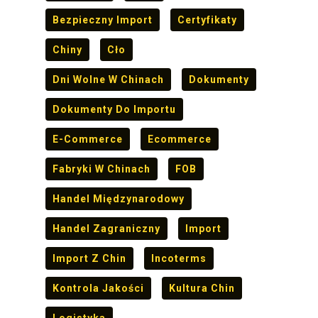
Bezpieczny Import
Certyfikaty
Chiny
Cło
Dni Wolne W Chinach
Dokumenty
Dokumenty Do Importu
E-Commerce
Ecommerce
Fabryki W Chinach
FOB
Handel Międzynarodowy
Handel Zagraniczny
Import
Import Z Chin
Incoterms
Kontrola Jakości
Kultura Chin
Logistyka