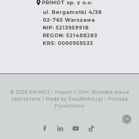
PRIMOT sp. z o.o.
ul. Bergamotki 4/38
02-765 Warszawa
NIP: 5213959918
REGON: 521488283
KRS: 0000959533
© 2026 PRIMOT - Import z Chin. Wszelkie prawa
zastrzeżone I Made by
EasyWeb4u.pl
I
Polityka
Prywatności
facebook
linkedin
youtube
tiktok