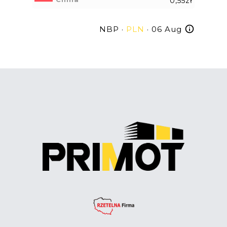
0,55zł
NBP ·
PLN
· 06 Aug