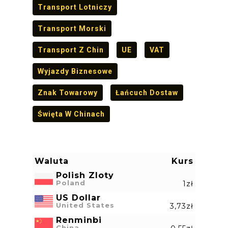
Transport Lotniczy
Transport Morski
Transport Z Chin
UE
VAT
Wyjazdy Biznesowe
Znak Towarowy
Łańcuch Dostaw
Święta W Chinach
Waluta
Kurs
Polish Zloty
Poland
1zł
US Dollar
United States
3,73zł
Renminbi
China