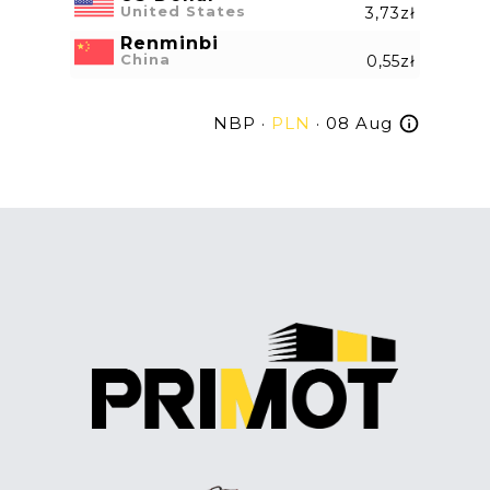
United States
3,73zł
Renminbi
China
0,55zł
NBP ·
PLN
· 08 Aug