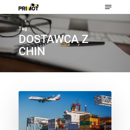
Skip
Menu
to
main
Close
content
Men
Tag
DOSTAWCA Z
CHIN