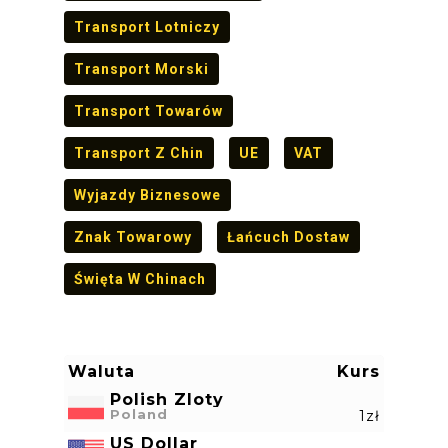
Transport Lotniczy
Transport Morski
Transport Towarów
Transport Z Chin
UE
VAT
Wyjazdy Biznesowe
Znak Towarowy
Łańcuch Dostaw
Święta W Chinach
Waluta
Kurs
Polish Zloty
Poland
1zł
US Dollar