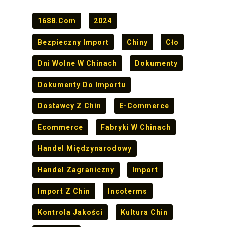
1688.com
2024
Bezpieczny Import
Chiny
Cło
Dni Wolne W Chinach
Dokumenty
Dokumenty Do Importu
Dostawcy Z Chin
E-Commerce
Ecommerce
Fabryki W Chinach
Handel Międzynarodowy
Handel Zagraniczny
Import
Import Z Chin
Incoterms
Kontrola Jakości
Kultura Chin