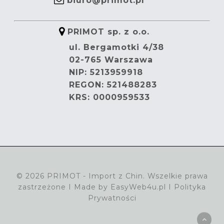
biuro@primot.pl
PRIMOT sp. z o.o.
ul. Bergamotki 4/38
02-765 Warszawa
NIP: 5213959918
REGON: 521488283
KRS: 0000959533
© 2026 PRIMOT - Import z Chin. Wszelkie prawa
zastrzeżone I Made by
EasyWeb4u.pl
I
Polityka
Prywatności