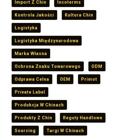
Import Z Chin
Incoterms
Kontrola Jakości
Kultura Chin
Logistyka
Logistyka Międzynarodowa
Marka Własna
Ochrona Znaku Towarowego
ODM
Odprawa Celna
OEM
Primot
Private Label
Produkcja W Chinach
Produkty Z Chin
Reguły Handlowe
Sourcing
Targi W Chinach