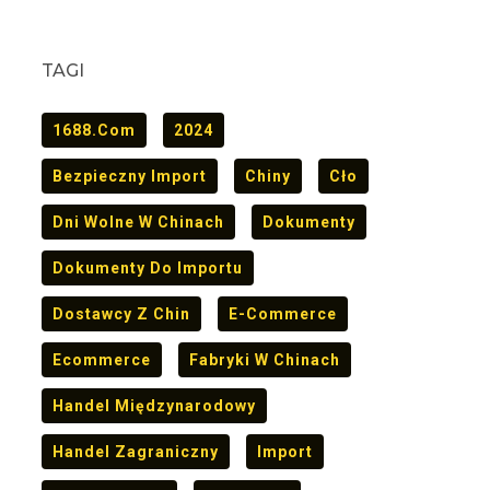
TAGI
1688.com
2024
Bezpieczny Import
Chiny
Cło
Dni Wolne W Chinach
Dokumenty
Dokumenty Do Importu
Dostawcy Z Chin
E-Commerce
Ecommerce
Fabryki W Chinach
Handel Międzynarodowy
Handel Zagraniczny
Import