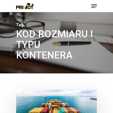
Skip
Menu
to
main
Close
content
Men
Tag
KOD ROZMIARU I
TYPU
KONTENERA