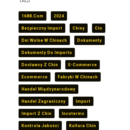
TAGI
1688.com
2024
Bezpieczny Import
Chiny
Cło
Dni Wolne W Chinach
Dokumenty
Dokumenty Do Importu
Dostawcy Z Chin
E-Commerce
Ecommerce
Fabryki W Chinach
Handel Międzynarodowy
Handel Zagraniczny
Import
Import Z Chin
Incoterms
Kontrola Jakości
Kultura Chin