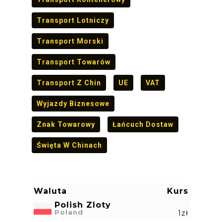
Transport Lotniczy
Transport Morski
Transport Towarów
Transport Z Chin
UE
VAT
Wyjazdy Biznesowe
Znak Towarowy
Łańcuch Dostaw
Święta W Chinach
Waluta
Kurs
Polish Zloty
Poland
1zł