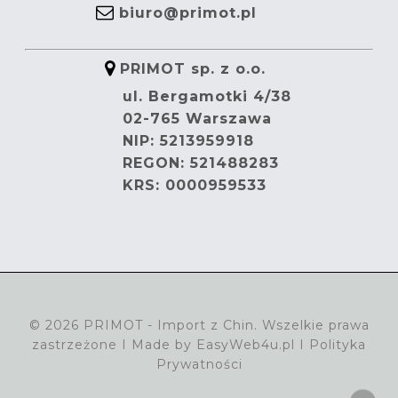
biuro@primot.pl
PRIMOT sp. z o.o.
ul. Bergamotki 4/38
02-765 Warszawa
NIP: 5213959918
REGON: 521488283
KRS: 0000959533
© 2026 PRIMOT - Import z Chin. Wszelkie prawa
zastrzeżone I Made by
EasyWeb4u.pl
I
Polityka
Prywatności