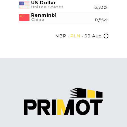
US Dollar
United States
3,73zł
Renminbi
China
0,55zł
NBP ·
PLN
· 09 Aug