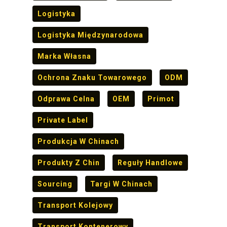
Logistyka
Logistyka Międzynarodowa
Marka Własna
Ochrona Znaku Towarowego
ODM
Odprawa Celna
OEM
Primot
Private Label
Produkcja W Chinach
Produkty Z Chin
Reguły Handlowe
Sourcing
Targi W Chinach
Transport Kolejowy
Transport Kontenerowy