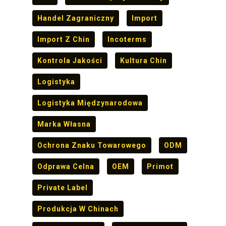
Handel Zagraniczny
Import
Import Z Chin
Incoterms
Kontrola Jakości
Kultura Chin
Logistyka
Logistyka Międzynarodowa
Marka Własna
Ochrona Znaku Towarowego
ODM
Odprawa Celna
OEM
Primot
Private Label
Produkcja W Chinach