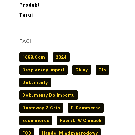
Produkt
Targi
TAGI
1688.com
2024
Bezpieczny Import
Chiny
Cło
Dokumenty
Dokumenty Do Importu
Dostawcy Z Chin
E-Commerce
Ecommerce
Fabryki W Chinach
FOB
Handel Międzynarodowy