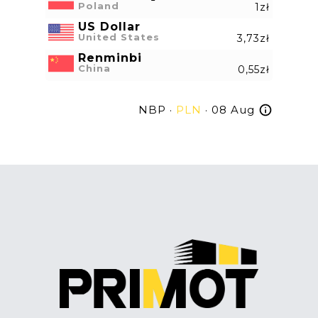
Poland
1zł
US Dollar
United States
3,73zł
Renminbi
China
0,55zł
NBP ·
PLN
· 08 Aug