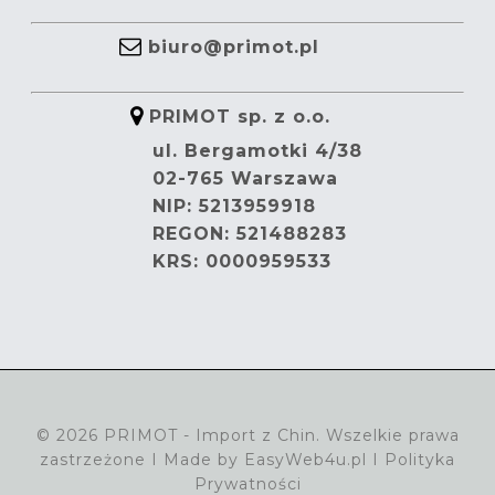
biuro@primot.pl
PRIMOT sp. z o.o.
ul. Bergamotki 4/38
02-765 Warszawa
NIP: 5213959918
REGON: 521488283
KRS: 0000959533
© 2026 PRIMOT - Import z Chin. Wszelkie prawa
zastrzeżone I Made by
EasyWeb4u.pl
I
Polityka
Prywatności