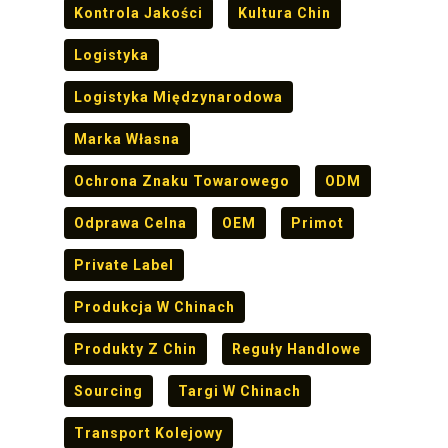
Kontrola Jakości
Kultura Chin
Logistyka
Logistyka Międzynarodowa
Marka Własna
Ochrona Znaku Towarowego
ODM
Odprawa Celna
OEM
Primot
Private Label
Produkcja W Chinach
Produkty Z Chin
Reguły Handlowe
Sourcing
Targi W Chinach
Transport Kolejowy