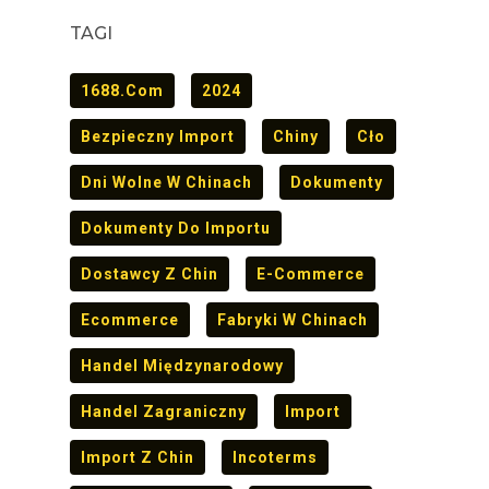
TAGI
1688.com
2024
Bezpieczny Import
Chiny
Cło
Dni Wolne W Chinach
Dokumenty
Dokumenty Do Importu
Dostawcy Z Chin
E-Commerce
Ecommerce
Fabryki W Chinach
Handel Międzynarodowy
Handel Zagraniczny
Import
Import Z Chin
Incoterms