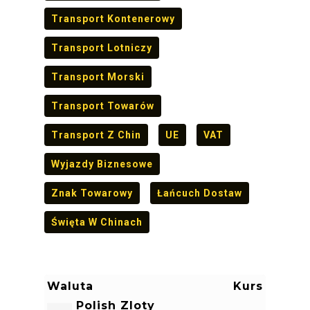
Transport Kontenerowy
Transport Lotniczy
Transport Morski
Transport Towarów
Transport Z Chin
UE
VAT
Wyjazdy Biznesowe
Znak Towarowy
Łańcuch Dostaw
Święta W Chinach
Waluta
Kurs
Polish Zloty