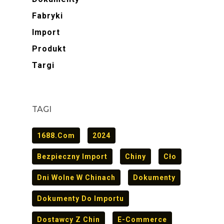
Fabryki
Import
Produkt
Targi
TAGI
1688.com
2024
Bezpieczny Import
Chiny
Cło
Dni Wolne W Chinach
Dokumenty
Dokumenty Do Importu
Dostawcy Z Chin
E-Commerce