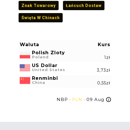
Znak Towarowy
Łańcuch Dostaw
Święta W Chinach
Waluta
Kurs
Polish Zloty
Poland
1zł
US Dollar
United States
3,73zł
Renminbi
China
0,55zł
NBP ·
PLN
· 09 Aug