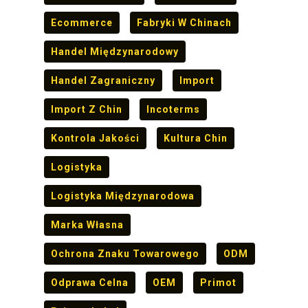
Ecommerce
Fabryki W Chinach
Handel Międzynarodowy
Handel Zagraniczny
Import
Import Z Chin
Incoterms
Kontrola Jakości
Kultura Chin
Logistyka
Logistyka Międzynarodowa
Marka Własna
Ochrona Znaku Towarowego
ODM
Odprawa Celna
OEM
Primot