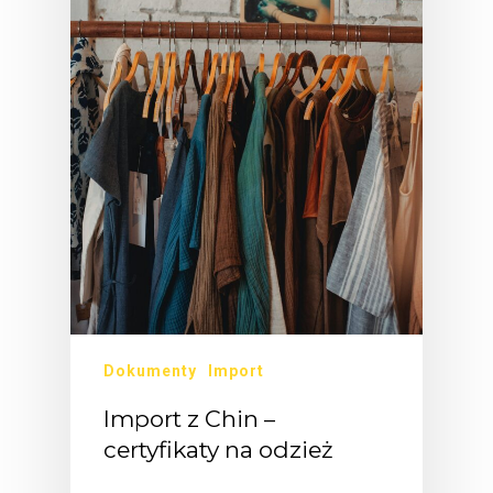
Dokumenty
Import
Import z Chin –
certyfikaty na odzież
Dziś…