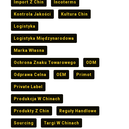
Import Z Chin
Incoterms
Kontrola Jakości
Kultura Chin
Logistyka
Logistyka Międzynarodowa
Marka Własna
Ochrona Znaku Towarowego
ODM
Odprawa Celna
OEM
Primot
Private Label
Produkcja W Chinach
Produkty Z Chin
Reguły Handlowe
Sourcing
Targi W Chinach