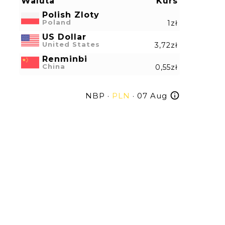
Waluta
Kurs
Polish Zloty
Poland
1zł
US Dollar
United States
3,72zł
Renminbi
China
0,55zł
NBP ·
PLN
· 07 Aug