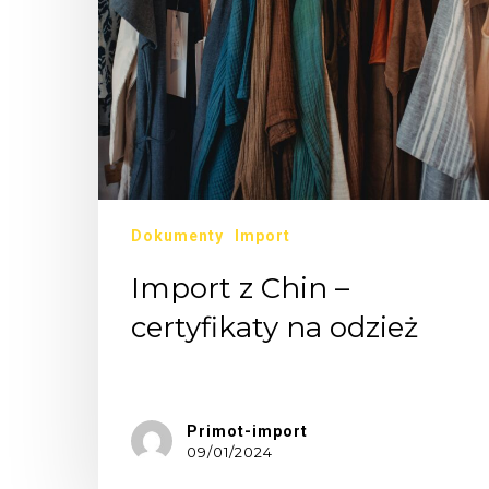
Dokumenty
Import
Import z Chin –
certyfikaty na odzież
Dziś…
Primot-import
09/01/2024