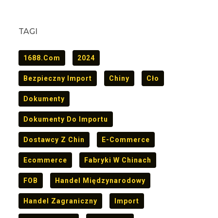
TAGI
1688.com
2024
Bezpieczny Import
Chiny
Cło
Dokumenty
Dokumenty Do Importu
Dostawcy Z Chin
E-Commerce
Ecommerce
Fabryki W Chinach
FOB
Handel Międzynarodowy
Handel Zagraniczny
Import