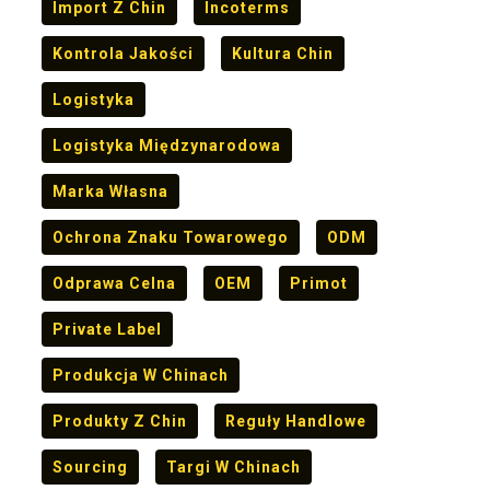
Import Z Chin
Incoterms
Kontrola Jakości
Kultura Chin
Logistyka
Logistyka Międzynarodowa
Marka Własna
Ochrona Znaku Towarowego
ODM
Odprawa Celna
OEM
Primot
Private Label
Produkcja W Chinach
Produkty Z Chin
Reguły Handlowe
Sourcing
Targi W Chinach