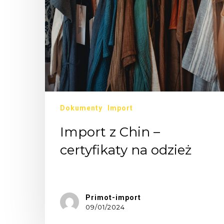
Dokumenty
Import
Import z Chin –
certyfikaty na odzież
Dziś…
Primot-import
09/01/2024