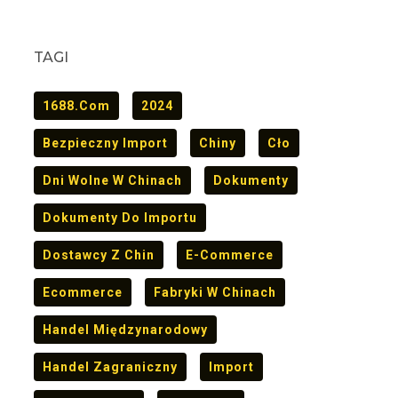
TAGI
1688.com
2024
Bezpieczny Import
Chiny
Cło
Dni Wolne W Chinach
Dokumenty
Dokumenty Do Importu
Dostawcy Z Chin
E-Commerce
Ecommerce
Fabryki W Chinach
Handel Międzynarodowy
Handel Zagraniczny
Import