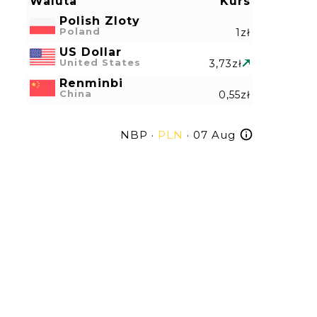
Waluta
Kurs
Polish Zloty
Poland
1zł
US Dollar
United States
3,73zł
Renminbi
China
0,55zł
NBP ·
PLN
· 07 Aug