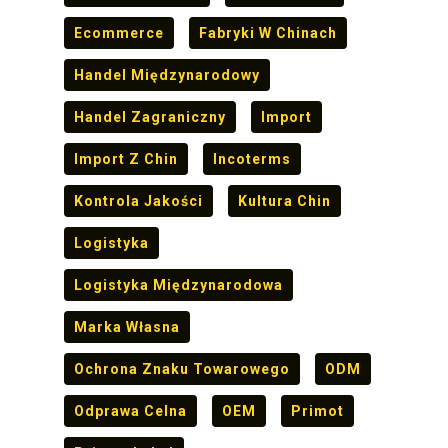
Ecommerce
Fabryki W Chinach
Handel Międzynarodowy
Handel Zagraniczny
Import
Import Z Chin
Incoterms
Kontrola Jakości
Kultura Chin
Logistyka
Logistyka Międzynarodowa
Marka Własna
Ochrona Znaku Towarowego
ODM
Odprawa Celna
OEM
Primot