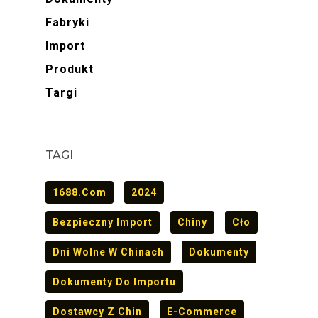
Fabryki
Import
Produkt
Targi
TAGI
1688.com
2024
Bezpieczny Import
Chiny
Cło
Dni Wolne W Chinach
Dokumenty
Dokumenty Do Importu
Dostawcy Z Chin
E-Commerce