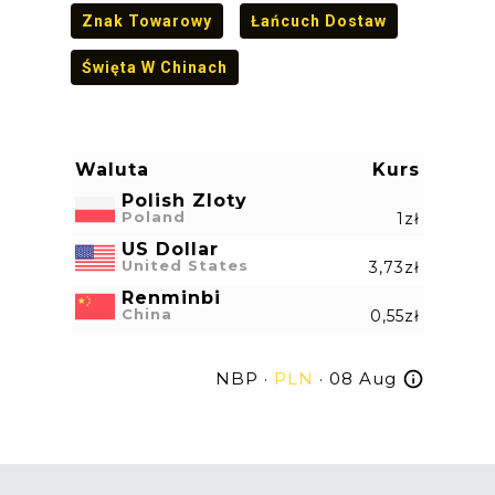
Znak Towarowy
Łańcuch Dostaw
Święta W Chinach
Waluta
Kurs
Polish Zloty
Poland
1zł
US Dollar
United States
3,73zł
Renminbi
China
0,55zł
NBP ·
PLN
· 08 Aug