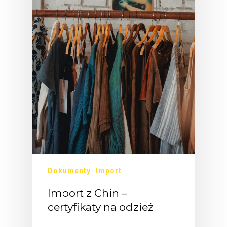
Dokumenty
Import
Import z Chin –
certyfikaty na odzież
Dziś…