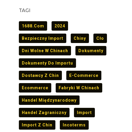
TAGI
1688.com
2024
Bezpieczny Import
Chiny
Cło
Dni Wolne W Chinach
Dokumenty
Dokumenty Do Importu
Dostawcy Z Chin
E-Commerce
Ecommerce
Fabryki W Chinach
Handel Międzynarodowy
Handel Zagraniczny
Import
Import Z Chin
Incoterms