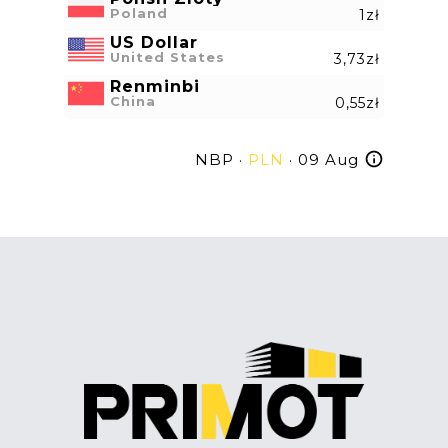
Poland
1zł
US Dollar
United States
3,73zł
Renminbi
China
0,55zł
NBP ·
PLN
· 09 Aug