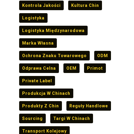
Kontrola Jakości
Kultura Chin
Logistyka
Logistyka Międzynarodowa
Marka Własna
Ochrona Znaku Towarowego
ODM
Odprawa Celna
OEM
Primot
Private Label
Produkcja W Chinach
Produkty Z Chin
Reguły Handlowe
Sourcing
Targi W Chinach
Transport Kolejowy