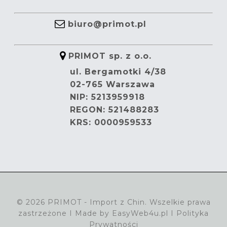
biuro@primot.pl
PRIMOT sp. z o.o.
ul. Bergamotki 4/38
02-765 Warszawa
NIP: 5213959918
REGON: 521488283
KRS: 0000959533
© 2026 PRIMOT - Import z Chin. Wszelkie prawa
zastrzeżone I Made by
EasyWeb4u.pl
I
Polityka
Prywatności