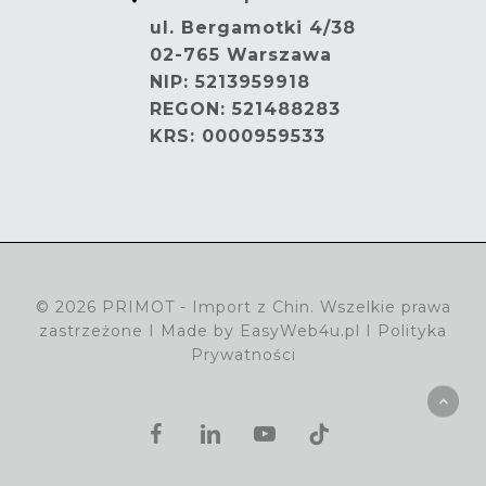
ul. Bergamotki 4/38
02-765 Warszawa
NIP: 5213959918
REGON: 521488283
KRS: 0000959533
© 2026 PRIMOT - Import z Chin. Wszelkie prawa
zastrzeżone I Made by
EasyWeb4u.pl
I
Polityka
Prywatności
facebook
linkedin
youtube
tiktok