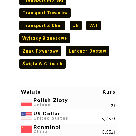
Transport Towarów
Transport Z Chin
UE
VAT
Wyjazdy Biznesowe
Znak Towarowy
Łańcuch Dostaw
Święta W Chinach
Waluta
Kurs
Polish Zloty
Poland
1zł
US Dollar
United States
3,73zł
Renminbi
China
0,55zł