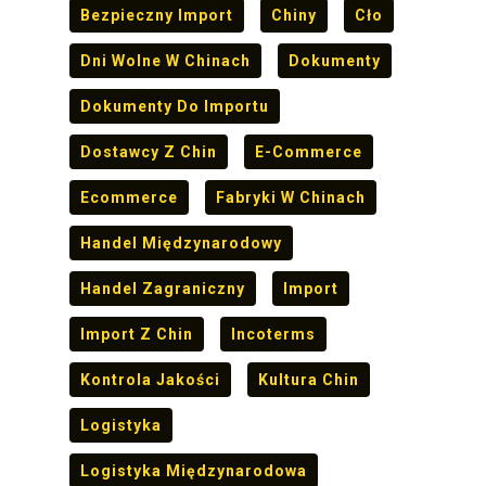
Bezpieczny Import
Chiny
Cło
Dni Wolne W Chinach
Dokumenty
Dokumenty Do Importu
Dostawcy Z Chin
E-Commerce
Ecommerce
Fabryki W Chinach
Handel Międzynarodowy
Handel Zagraniczny
Import
Import Z Chin
Incoterms
Kontrola Jakości
Kultura Chin
Logistyka
Logistyka Międzynarodowa