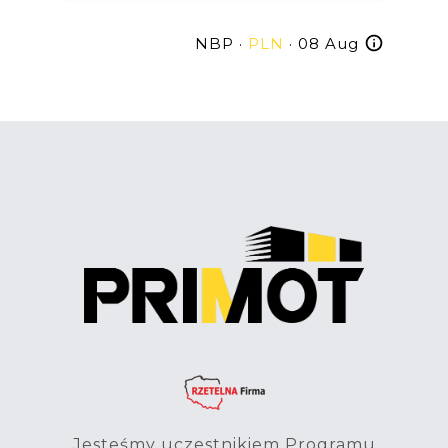
NBP ·
PLN
· 08 Aug
Jesteśmy uczestnikiem Programu