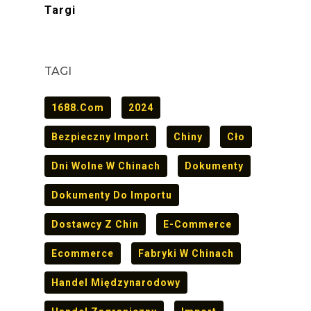
Targi
TAGI
1688.com
2024
Bezpieczny Import
Chiny
Cło
Dni Wolne W Chinach
Dokumenty
Dokumenty Do Importu
Dostawcy Z Chin
E-Commerce
Ecommerce
Fabryki W Chinach
Handel Międzynarodowy