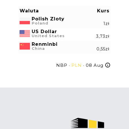
Waluta
Kurs
Polish Zloty
Poland
1zł
US Dollar
United States
3,73zł
Renminbi
China
0,55zł
NBP ·
PLN
· 08 Aug