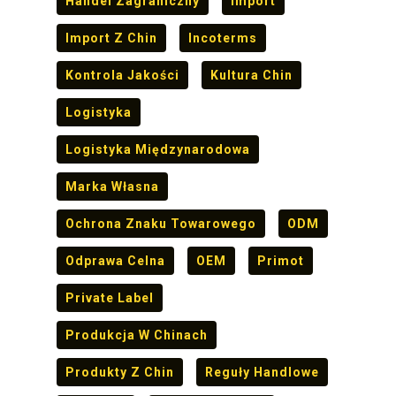
Handel Zagraniczny
Import
Import Z Chin
Incoterms
Kontrola Jakości
Kultura Chin
Logistyka
Logistyka Międzynarodowa
Marka Własna
Ochrona Znaku Towarowego
ODM
Odprawa Celna
OEM
Primot
Private Label
Produkcja W Chinach
Produkty Z Chin
Reguły Handlowe